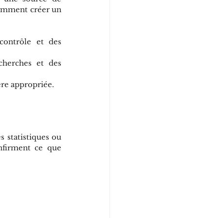
comment créer un 
contrôle et des 
herches et des 
ière appropriée.
 statistiques ou 
nfirment ce que 