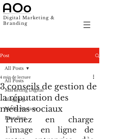
Digital Marketing &
Branding
Post
All Posts
4 min de lecture
All Posts
3 conseils de gestion de
Marketing Digital
la réputation des
Blogging
médias sociaux
Media Sociaux
Branding
Prenez en charge 
l'image en ligne de 